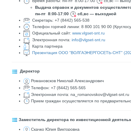
Время работы: пн-пт 8:00-17:00
сб,вс — выхо
​Выдача справок и документов осуществляет
пн-пт 8:00-17:00
сб,вс — выходной
Секретарь: +7 (8442) 565-538
Телефон горячей линии: 8 800 101 90 00 (Круглосу
Официальный сайт:
www.vlgset-snt.ru
Электронная почта:
info@vlgset-snt.ru
​ Карта партнера
Презентация ООО "ВОЛГАЭНЕРГОСЕТЬ-СНТ" (20
Директор
Романовсков Николай Александрович
Телефон: +7 (8442) 565-565
Электронная почта:
na_romanovskov@vlgset-snt.ru
Прием граждан осуществляется по предварительн
Заместитель директора по инвестиционной деятель
Скачко Юлия Викторовна