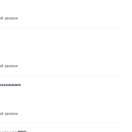
ой записи
ой записи
разования
ой записи