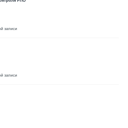
контроля РПО
ой записи
ой записи