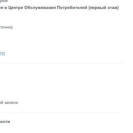
дной
ся в Центре Обслуживания Потребителей (первый этаж)
точно)
23)
ой записи
ности