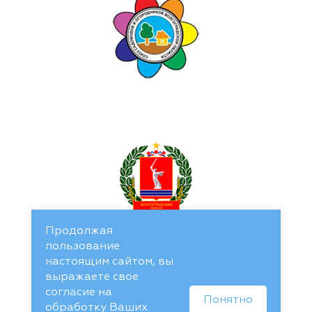
Продолжая
пользование
настоящим сайтом, вы
выражаете свое
согласие на
Понятно
обработку Ваших