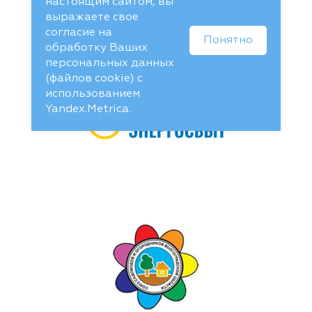
настоящим сайтом, вы
выражаете свое
согласие на
Понятно
обработку Ваших
персональных данных
(файлов cookie) с
использованием
Yandex.Metrica.