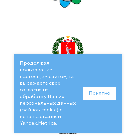
Продолжая
пользование
настоящим сайтом, вы
выражаете свое
согласие на
Понятно
обработку Ваших
персональных данных
(файлов cookie) с
использованием
Yandex.Metrica.