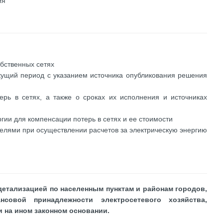
ия
обственных сетях
кущий период с указанием источника опубликования решения
рь в сетях, а также о сроках их исполнения и источниках
гии для компенсации потерь в сетях и ее стоимости
елями при осуществлении расчетов за электрическую энергию
 детализацией по населенным пунктам и районам городов,
совой принадлежности электросетевого хозяйства,
и на ином законном основании.