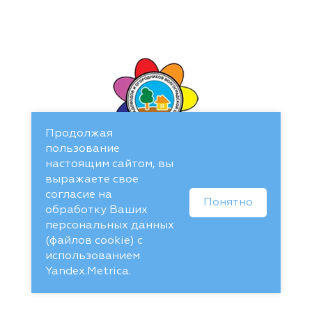
Продолжая
пользование
настоящим сайтом, вы
выражаете свое
согласие на
Понятно
обработку Ваших
персональных данных
(файлов cookie) с
использованием
Yandex.Metrica.