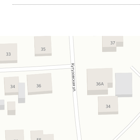
В случае, если один потребитель начинает беско
к которой он подключен, начинает снижаться на
электроприборы либо перестают работать либо 
все потребители, питающиеся от этой линии.