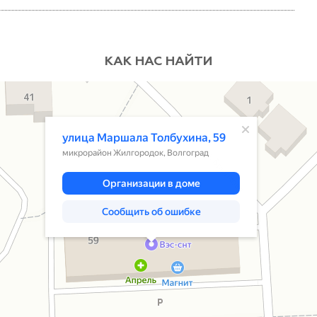
нтрольно потреблять электроэнергию, то в линии,
пряжение в следствие чего бытовые
работают не должным образом. В итоге страдают
КАК НАС НАЙТИ