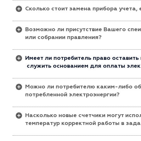
Величина технических потерь электроэнергии сче
Сколько стоит замена прибора учета, 
оборудования, протяженности линий, нагрузки сет
потерь вычитается из общего расхода электриче
- Если у потребителя заключен договор энергос
Возможно ли присутствие Вашего спе
(коммерческий учет), прибор учет подлежит заме
или собрании правления?
средств.
- Если потребитель рассчитывается за коммунал
При предварительном согласовании даты и врем
(технический учет), прибор учета подлежит замен
Имеет ли потребитель право оставить
доведет всю необходимую информацию, а так же
служить основанием для оплаты элек
Прежний счетчик можно оставить, но показания снятого с
Можно ли потребителю каким-либо об
выставлении счета за потребленную электроэнергию и не
потребленной электроэнергии?
Да, можно: дистанционно в интернете после рег
Насколько новые счетчики могут испо
«ВОЛГАЭНЕРГОСЕТЬ-СНТ» или визуально с диспле
температур корректной работы в зада
Согласно технической документации, счетчики э