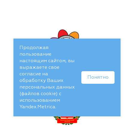
Продолжая
пользование
настоящим сайтом, вы
выражаете свое
согласие на
Понятно
обработку Ваших
персональных данных
(файлов cookie) с
использованием
Yandex.Metrica.