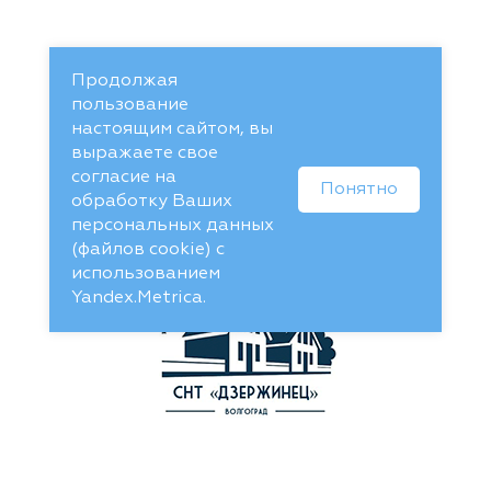
Продолжая
пользование
настоящим сайтом, вы
выражаете свое
согласие на
Понятно
обработку Ваших
персональных данных
(файлов cookie) с
использованием
Yandex.Metrica.