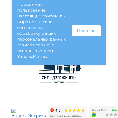
Продолжая
пользование
настоящим сайтом, вы
выражаете свое
согласие на
Понятно
обработку Ваших
персональных данных
(файлов cookie) с
использованием
Yandex.Metrica.