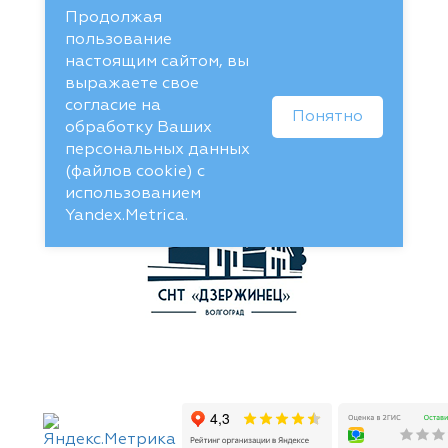
Продолжая
пользование
настоящим сайтом, вы
выражаете свое
согласие на
Понятно
обработку Ваших
персональных данных
(файлов cookie) с
использованием
Yandex.Metrica.