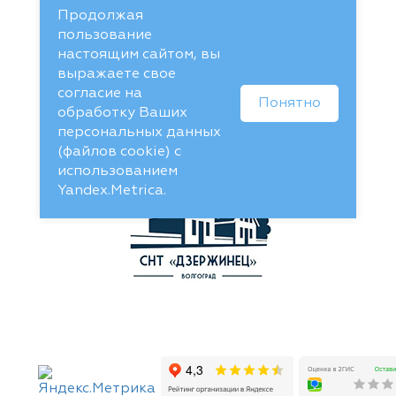
Продолжая
пользование
настоящим сайтом, вы
выражаете свое
согласие на
Понятно
обработку Ваших
персональных данных
(файлов cookie) с
использованием
Yandex.Metrica.