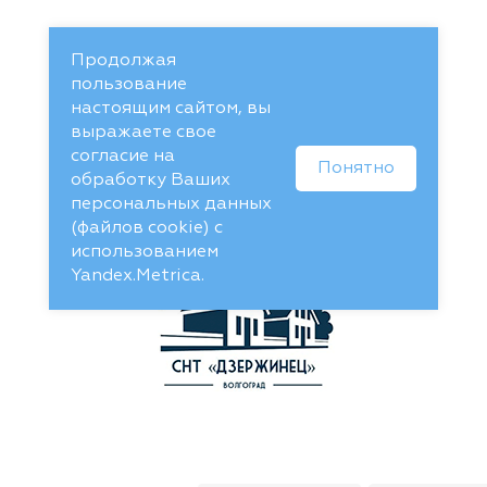
Продолжая
пользование
настоящим сайтом, вы
выражаете свое
согласие на
Понятно
обработку Ваших
персональных данных
(файлов cookie) с
использованием
Yandex.Metrica.