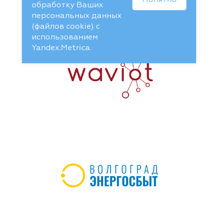
Понятно
обработку Ваших
персональных данных
(файлов cookie) с
использованием
Yandex.Metrica.